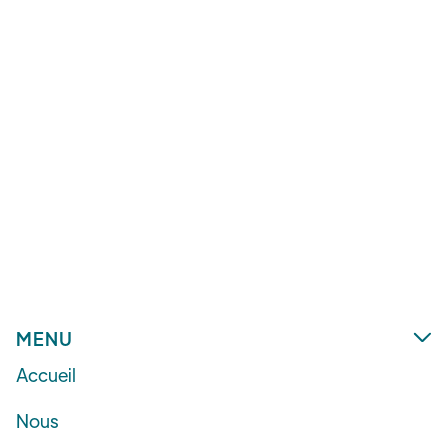
carrière !
Le passage à la retraite offre une CHANCE
unique de se libérer définitivement du carcan
professionnel et de se créer une retraite
épanouie !
Petra Bleschke
MENU

Accueil
Nous