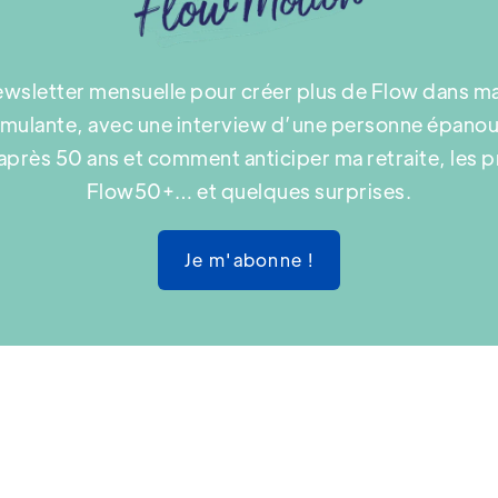
ewsletter mensuelle pour créer plus de Flow dans ma 
imulante, avec une interview d’une personne épanoui
e après 50 ans et comment anticiper ma retraite, les
Flow50+… et quelques surprises.
Je m'abonne !