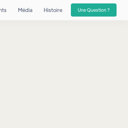
nts
Média
Histoire
Une Question ?