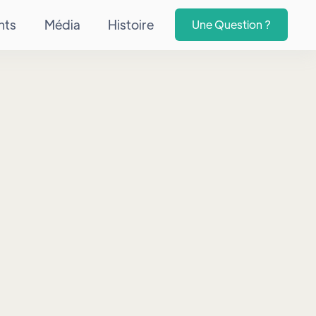
nts
Média
Histoire
Une Question ?