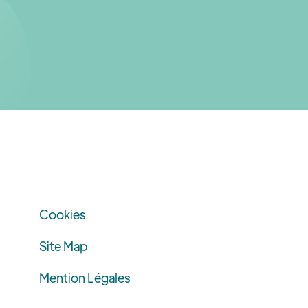
Cookies
Site Map
Mention Légales